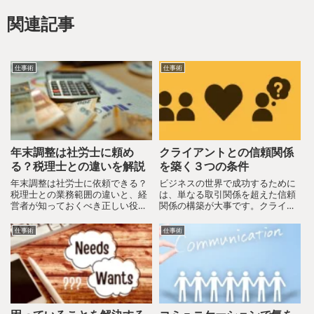
関連記事
仕事術
仕事術
年末調整は社労士に頼め
クライアントとの信頼関係
る？税理士との違いを解説
を築く３つの条件
年末調整は社労士に依頼できる？
ビジネスの世界で成功するために
税理士との業務範囲の違いと、経
は、単なる取引関係を超えた信頼
営者が知っておくべき正しい役割
関係の構築が大事です。クライア
分担をわかりやすく解説します。
ントとの間に強固な絆を結ぶため
に必要な3つの条件と、それを実
仕事術
仕事術
践するためのコミュニケーション
について記載します。知人から友
人へ—関係の質を高めるビジネ
ス...