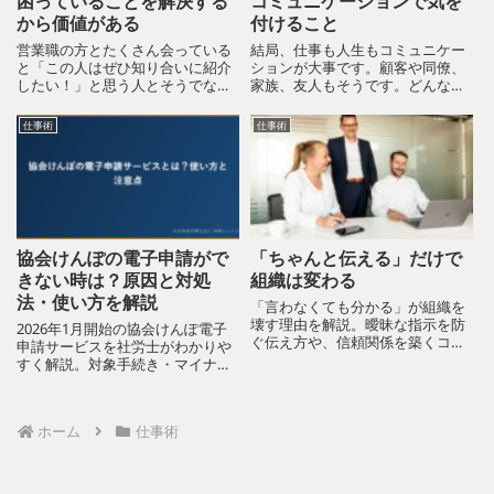
困っていることを解決する
コミュニケーションで気を
から価値がある
付けること
営業職の方とたくさん会っている
結局、仕事も人生もコミュニケー
と「この人はぜひ知り合いに紹介
ションが大事です。顧客や同僚、
したい！」と思う人とそうでない
家族、友人もそうです。どんな表
人がいます。何が違うのかなと考
現をするかで相手の受け取り方は
えてみたのですが「こういう人を
１８０度変わってしまいますし、
仕事術
仕事術
助けたい！」「こういうことが解
相手を怒らせてしまうこともあり
決できます！」のように、サービ
ます。面倒ですが、逆にコミュニ
スを提供する相手が明確な人は
ケーションをとらないで信頼関
紹...
係...
協会けんぽの電子申請がで
「ちゃんと伝える」だけで
きない時は？原因と対処
組織は変わる
法・使い方を解説
「言わなくても分かる」が組織を
壊す理由を解説。曖昧な指示を防
2026年1月開始の協会けんぽ電子
ぐ伝え方や、信頼関係を築くコミ
申請サービスを社労士がわかりや
ュニケーションの実践方法を紹介
すく解説。対象手続き・マイナン
します。
バーカード認証・申請手順・e-
Govとの違い・企業がやるべき準
備まで、中小企業の経営者・人事
ホーム
仕事術
担当者向けにまとめました。