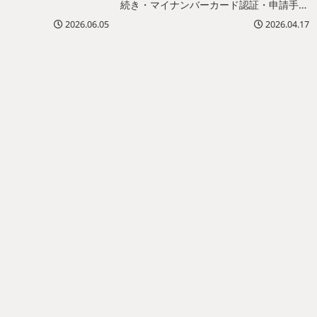
続き・マイナンバーカード認証・申請手
。
順・e-Govとの違い・企業がやるべき準備
2026.06.05
2026.04.17
まで、中小企業の経営者・人事担当者向け
にまとめました。