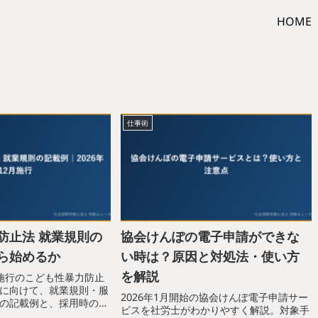
HOME
仕事術
防止法 就業規則の
協会けんぽの電子申請ができな
ら始めるか
い時は？原因と対処法・使い方
を解説
5日施行のこども性暴力防止
）に向けて、就業規則・服
2026年1月開始の協会けんぽ電子申請サー
の記載例と、採用時の誓
ビスを社労士がわかりやすく解説。対象手
の必須ポイントを社労士