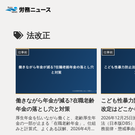
法改正
仕事術
仕事術
働きながら年金が減る?在職老齢
こども性暴力
年金の落とし穴と対策
改定はどこか
厚生年金を払いながら働くと、老齢厚生年
2026年12月2
金の一部が止まる「在職老齢年金」。仕組
法（日本版DBS
みと計算式、よくある誤解、2026年4月か
務規律・懲戒事由
らの基準額65万円への引き上げまで、社労
約書・内定通知書