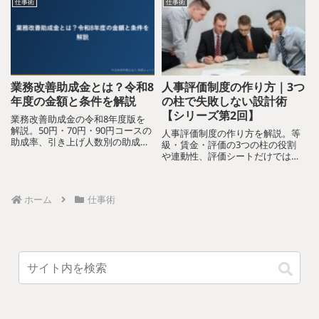
仕事術
仕事術
場運用」を重視する理由を解説し
ます。
業務改善助成金とは？令和8
人事評価制度の作り方｜3つ
年度の金額と条件を解説
の柱で失敗しない設計術
【シリーズ第2回】
業務改善助成金の令和8年度版を
解説。50円・70円・90円コースの
人事評価制度の作り方を解説。等
助成率、引き上げ人数別の助成上
級・賃金・評価の3つの柱の役割
限額、対象経費、事前申請のみと
や連動性、評価シートだけでは失
なった申請ルールまで整理しま
敗する理由、中小企業向けの設計
す。
手順を紹介します。
ホーム
仕事術