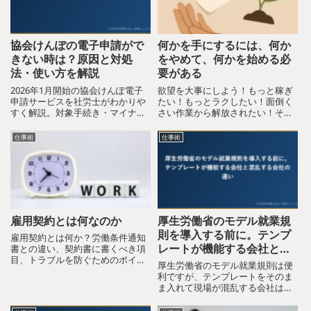
協会けんぽの電子申請がで
何かを手にするには、何か
きない時は？原因と対処
をやめて、何かを始める必
法・使い方を解説
要がある
2026年1月開始の協会けんぽ電子
欲望を大事にしよう！もっと稼ぎ
申請サービスを社労士がわかりや
たい！もっとラクしたい！面倒く
すく解説。対象手続き・マイナン
さい作業から解放されたい！その
バーカード認証・申請手順・e-
気持ち、大事にしましょう！欲望
Govとの違い・企業がやるべき準
は行動の原動力です。「このまま
仕事術
仕事術
備まで、中小企業の経営者・人事
でいい」と思っている人は、変化
担当者向けにまとめました。
も成長もありません。欲しいもの
があるなら、その気持ちを出発
点...
雇用契約とは何なのか
厚生労働省のモデル就業規
則を導入する前に。テンプ
雇用契約とは何か？労働条件通知
レートが機能する会社と混
書との違い、契約書に書くべき項
目、トラブルを防ぐためのポイン
乱する会社の違い
厚生労働省のモデル就業規則は便
トをわかりやすく解説します。
利ですが、テンプレートをそのま
ま入れて現場が混乱する会社は少
なくありません。社労士法人 労務
ニュースが「読み合わせ」と「現