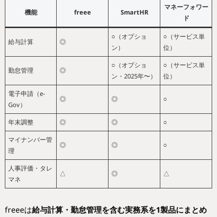
マネーフォワー
機能
freee
SmartHR
ド
○（オプショ
○（サービス単
給与計算
◎
ン）
位）
○（オプショ
○（サービス単
勤怠管理
◎
ン・2025年〜）
位）
電子申請（e-
◎
◎
○
Gov）
年末調整
◎
◎
○
マイナンバー管
◎
◎
○
理
人事評価・タレ
△
◎
△
マネ
freeeは
給与計算・勤怠管理を含む実務系を1製品にまとめ