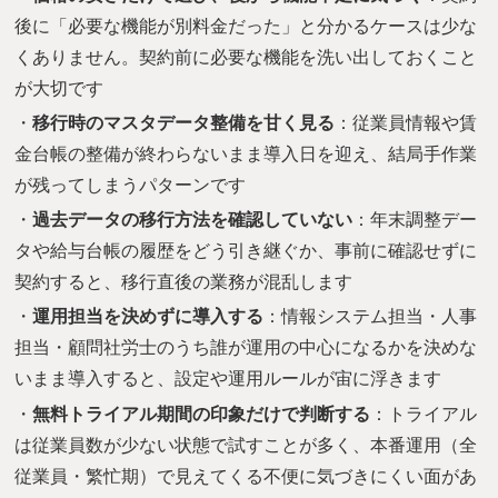
後に「必要な機能が別料金だった」と分かるケースは少な
くありません。契約前に必要な機能を洗い出しておくこと
が大切です
・
移行時のマスタデータ整備を甘く見る
：従業員情報や賃
金台帳の整備が終わらないまま導入日を迎え、結局手作業
が残ってしまうパターンです
・
過去データの移行方法を確認していない
：年末調整デー
タや給与台帳の履歴をどう引き継ぐか、事前に確認せずに
契約すると、移行直後の業務が混乱します
・
運用担当を決めずに導入する
：情報システム担当・人事
担当・顧問社労士のうち誰が運用の中心になるかを決めな
いまま導入すると、設定や運用ルールが宙に浮きます
・
無料トライアル期間の印象だけで判断する
：トライアル
は従業員数が少ない状態で試すことが多く、本番運用（全
従業員・繁忙期）で見えてくる不便に気づきにくい面があ