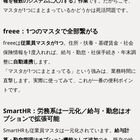
報を複数のシステムに入力する」作業
です。だからこそ、
マスタが1つにまとまっているかどうかは死活問題です。
freee：1つのマスタで全部繋がる
freeeは
従業員マスタが1つ
。住所・扶養・基礎賃金・社会
保険情報を1度入れれば、給与・勤怠・社保手続き・年末調
整に
自動連携
します。
「マスタが1つにまとまってる」という強みは、業務時間に
直撃します。実際に使ってみて、これが一番の便利ポイン
トです。
SmartHR：労務系は一元化／給与・勤怠はオ
プションで拡張可能
SmartHRも従業員マスタは一元化されています。
給与計
算・勤怠管理はオプション機能として追加
でき、既存の給