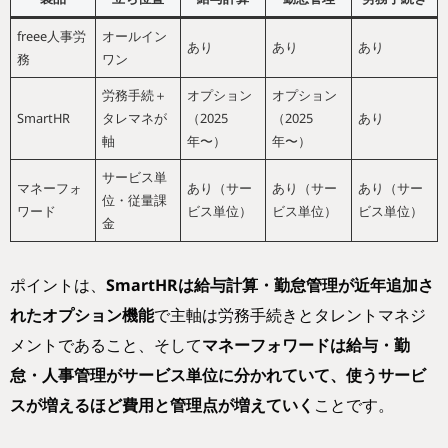
freee人事労
オールイン
あり
あり
あり
務
ワン
労務手続＋
オプション
オプション
SmartHR
タレマネが
（2025
（2025
あり
軸
年〜）
年〜）
サービス単
マネーフォ
あり（サー
あり（サー
あり（サー
位・従量課
ワード
ビス単位）
ビス単位）
ビス単位）
金
ポイントは、
SmartHRは給与計算・勤怠管理が近年追加さ
れたオプション機能
で主軸は労務手続きとタレントマネジ
メントであること、そして
マネーフォワードは給与・勤
怠・人事管理がサービス単位に分かれていて、使うサービ
スが増えるほど費用と管理点が増えていく
ことです。