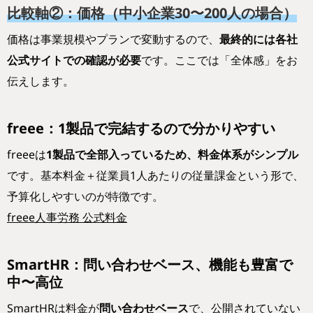
比較軸②：価格（中小企業30〜200人の場合）
価格は事業規模やプランで変動するので、
最終的には各社
公式サイトでの確認が必要
です。ここでは「全体感」をお
伝えします。
freee：1製品で完結するので分かりやすい
freeeは
1製品で全部入っているため、料金体系がシンプル
です。基本料金＋従業員1人あたりの従量課金という形で、
予算化しやすいのが特徴です。
freee人事労務 公式料金
SmartHR：問い合わせベース、機能も豊富で
中〜高位
SmartHRは料金が
問い合わせベース
で、公開されていない